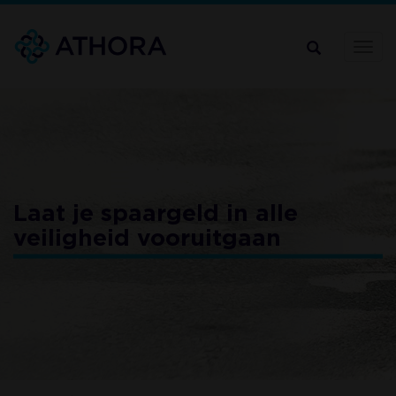
Overslaan
en
naar
Navi
de
inhoud
gaan
Laat je spaargeld in alle
veiligheid vooruitgaan