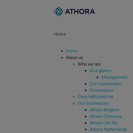
Skip
Main
to
navigation
main
content
Home
Main
Home
navigation
About us
Who we are
At a glance
Management
Our organisation
Governance
Geschäftsberichte
Our businesses
Athora Belgium
Athora Germany
Athora Life Re
Athora Netherlands