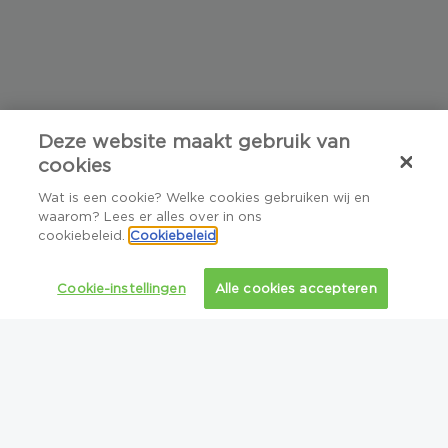
Deze website maakt gebruik van
cookies
Wat is een cookie? Welke cookies gebruiken wij en
waarom? Lees er alles over in ons
Over ons
Main
cookiebeleid.
Cookiebeleid
navigation
Bibliotheek
Cookie-instellingen
Alle cookies accepteren
FAQ
Nieuws
Jobs
Contacteer ons