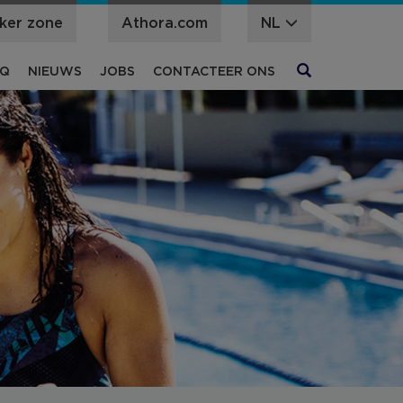
ker zone
Athora.com
NL
ader
AQ
NIEUWS
JOBS
CONTACTEER ONS
ie