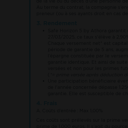
de la vie ou du décès d’une personne dé
Au terme du contrat, la compagnie s’eng
preneur (ou à ses ayants droit en cas d
3. Rendement
Safe Horizon 5 by Athora garantit
27/03/2025, ce taux s'élève à 2,90
Chaque versement net* est capitali
période de garantie de 5 ans, augme
l’épargne constituée par le versem
garantie identique. Et ainsi de sui
versées et non pour les primes fut
(
*= prime versée après déduction de
Une participation bénéficiaire év
de l'année concernée dépasse 1.250
garantie. Elle est susceptible de 
4. Frais
A. Coûts d’entrée : Max 1,00%
Ces coûts sont prélevés sur la prime v
prime de 1.000 euros. Il s’agit du pour