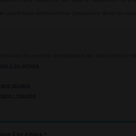
 de couvertures additionnelles (couverture décès ou invali
 nécessaire de prendre connaissance des documents ci-de
zon 5 by Athora
ment durable
ire – fiscalité
izon 5 by Athora ?