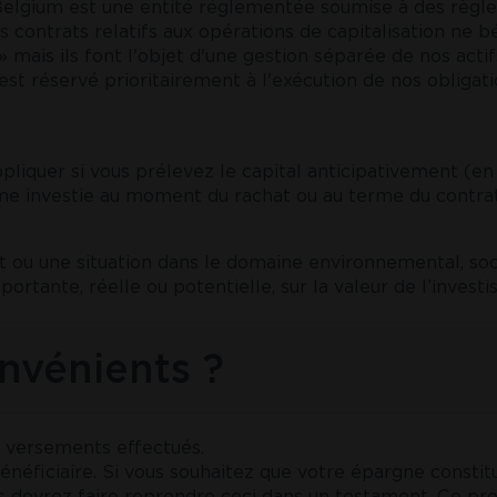
Belgium est une entité réglementée soumise à des règles
 contrats relatifs aux opérations de capitalisation ne b
 » mais ils font l'objet d'une gestion séparée de nos act
r est réservé prioritairement à l'exécution de nos obligat
ppliquer si vous prélevez le capital anticipativement (en
rime investie au moment du rachat ou au terme du contrat
ou une situation dans le domaine environnemental, social
ortante, réelle ou potentielle, sur la valeur de l’invest
onvénients ?
es versements effectués.
 bénéficiaire. Si vous souhaitez que votre épargne constit
us devrez faire reprendre ceci dans un testament. Ce pr