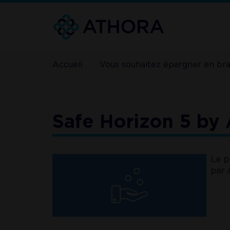
Aller
au
contenu
principal
Accueil
Vous souhaitez épargner en br
Safe Horizon 5 by 
Le p
par 