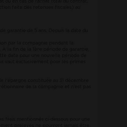
t ou en cas de rachat total du contrat.
ion faite des retenues fiscales) au
e garantie de 5 ans. Depuis la date du
tion par la compagnie pendant la
A la fin de la 1ère période de garantie,
ette date pour une nouvelle période de
taux vaut exclusivement pour les primes
de l'épargne constituée au 31 décembre
rétionnaire de la compagnie et n’est pas
s frais mentionnés ci-dessous pour une
lement prélevés ne pourront jamais être