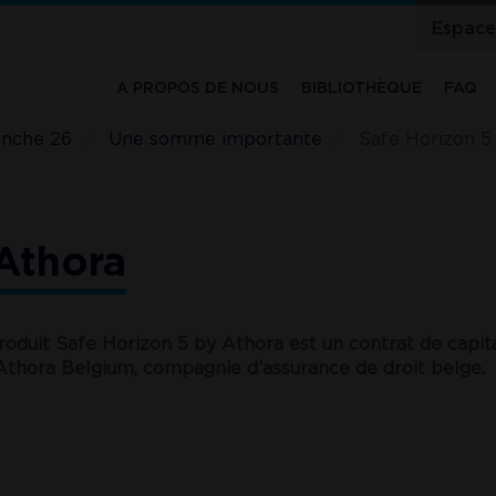
Espace
Head
A PROPOS DE NOUS
BIBLIOTHÈQUE
FAQ
Main
anche 26
navigation
Une somme importante
Safe Horizon 5
Athora
roduit Safe Horizon 5 by Athora est un contrat de capit
Athora Belgium, compagnie d’assurance de droit belge.