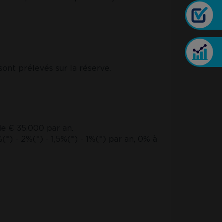
Image
Image
ont prélevés sur la réserve.
e € 35.000 par an.
) - 2%(*) - 1,5%(*) - 1%(*) par an, 0% à