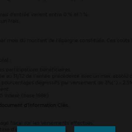
frais d’entrée varient entre 0 % et 1 %.
un frais.
par mois du montant de l’épargne constituée. Ces coûts s
tal :
s participations bénéficiaires.
ée au 31/12 de l’année précédente avec un max. absolu d
 pourcentages dégressifs par versement de 3%(*) - 2,5%(*
ent.
 75 indexé (base 1988)
e document d’Information Clés.
ntage fiscal sur les versements effectués.
 taxe d’entrée sur les primes.