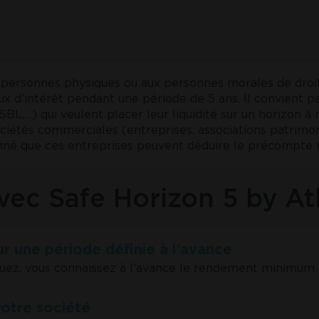
personnes physiques ou aux personnes morales de droit b
ux d’intérêt pendant une période de 5 ans. Il convient p
L,…) qui veulent placer leur liquidité sur un horizon
ociétés commerciales (entreprises, associations patrimon
donné que ces entreprises peuvent déduire le précompte m
avec Safe Horizon 5 by At
r une période définie à l’avance
ez, vous connaissez à l’avance le rendement minimum ga
 votre société