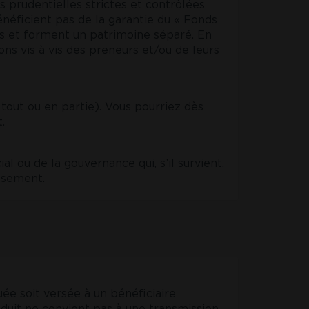
 prudentielles strictes et contrôlées
énéficient pas de la garantie du « Fonds
ifs et forment un patrimoine séparé. En
ions vis à vis des preneurs et/ou de leurs
 tout ou en partie). Vous pourriez dès
.
 ou de la gouvernance qui, s’il survient,
issement.
uée soit versée à un bénéficiaire
oduit ne convient pas à une transmission