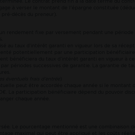
terminée. Le contrat prend fin à la date terme du contra
age à verser le montant de l'épargne constituée (déduct
e pré-décès du preneur).
 un rendement fixe par versement pendant une période d
%.
sé au taux d’intérêt garanti en vigueur lors de sa récep
nté potentiellement par une participation bénéficiaire. 
ent bénéficiera du taux d’intérêt garanti en vigueur à c
te par périodes successives de garantie. La garantie de 
ures.
s éventuels frais d’entrée
)
entuelle peut être accordée chaque année si le montant 
€. La participation bénéficiaire dépend du pouvoir disc
changer chaque année.
ersée. Le pourcentage mentionné est une combinaison de
centage maximal qui peut être appliqué et les coûts réel