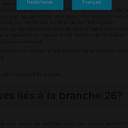
Nederlands
Français
e boursière.
 un précompte mobilier de 30% sur le rendement réel au 
ire pour les personnes physiques. Pour les personnes m
puté sur l’impôt des sociétés dû par l’entreprise.
mpôt sur les plus-values n’est dû dans le cadre d’un contr
la législation en vigueur et est fonction de la situation
ication ultérieure.
gislation en vigueur et est fonction de la situation indi
re.
t Safe Horizon 5 by Athora.
ues liés à la branche 26?
e vous verser les sommes dues, vous pouvez perdre l'in