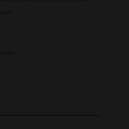
dité).
ssous :